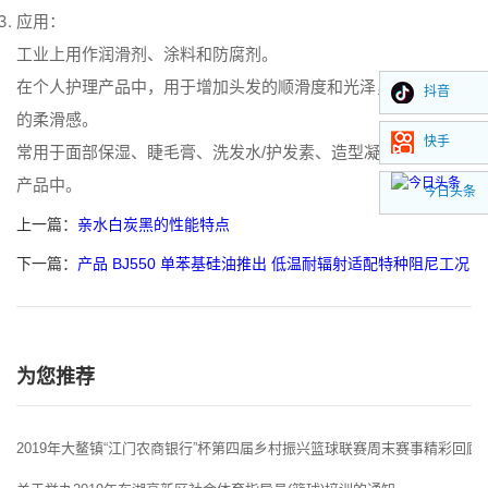
应用：
工业上用作润滑剂、涂料和防腐剂。
在个人护理产品中，用于增加头发的顺滑度和光泽，提高肌肤
抖音
的柔滑感。
快手
常用于面部保湿、睫毛膏、洗发水/护发素、造型凝胶和粉底等
产品中。
今日头条
上一篇：
亲水白炭黑的性能特点
下一篇：
产品 BJ550 单苯基硅油推出 低温耐辐射适配特种阻尼工况
为您推荐
2019年大鳌镇“江门农商银行”杯第四届乡村振兴篮球联赛周末赛事精彩回顾