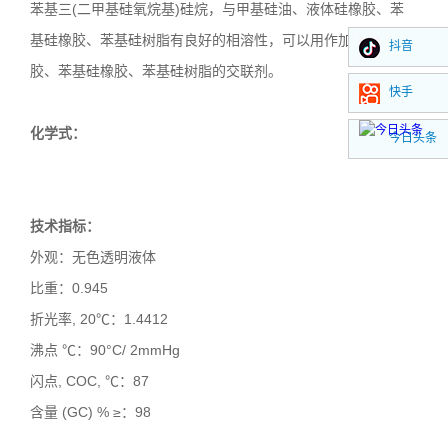
苯基三
(
二甲基硅氧烷基
)
硅烷，与甲基硅油、液体硅橡胶、苯
基硅橡胶、苯基硅树脂有良好的相溶性，可以用作加成型硅橡
抖音
胶、苯基硅橡胶、苯基硅树脂的交联剂。
快手
化学式：
今日头条
技术指标：
外观：无色透明液体
比重：
0.945
折光率
, 20
℃：
1.4412
沸点 ℃：
90
°
C/ 2mmHg
闪点
, COC,
℃：
87
含量
(GC) %
≥：
98