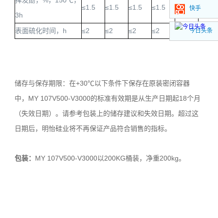
挥发酚，
%
，
150
℃，
≤
1.5
≤
1.5
≤
1.5
≤
1.5
≤
1.5
≤
1.5
快手
3h
表面硫化时间，
h
≤
2
≤
2
≤
2
≤
2
≤
2
≤
2
今日头条
储存与保存期限：在
+30℃
以下条件下保存在原装密闭容器
中，
MY 107V500-V3000
的标准有效期是从生产日期起
18
个月
（失效日期）。请参考包装上的储存建议和失效日期。超过这
日期后，明怡硅业将不再保证产品符合销售的指标。
包装：
MY 107V500-V3000以
200KG
桶装，净重
200kg
。