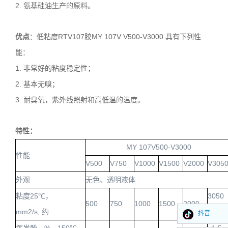
2. 氨基硅油生产的原料。
优点
：低粘度
RTV107
胶
MY 107V V500-V3000
具有下列性
能：
1. 非常好的粘度稳定性；
2. 基本无嗅；
3. 耐臭氧，紫外线照射和高低温的温度。
特性：
MY 107V500-V3000
性能
V500
V750
V1000
V1500
V2000
V305
外观
无色、透明液体
粘度
25
℃，
3050
500
750
1000
1500
2000
mm2/s,
约
抖音