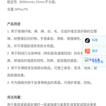
稳定性
: 3000n/min,15min
不分层。
含量
:30%
±
2%
产品用途
1. 用于玻璃纤维，棉、麻、丝、毛、合成纤维及其织物的后整
理，经整理后的织物，手感柔软、滑爽、增强弹性，耐磨、耐
抖音
洗，并可增强耐温性和防水性能。
快手
2. 用于制线行业各种线（特别是高速缝纫线）的处理，使之滑
爽、增强线的强度和韧性，防断，提高缝纫速度。
今日头条
3. 用于处理假发及相类似制品，可使之柔软、亮泽、滑爽，提
高梳理效果。
4. 作为隔离剂用于皮革等制品的表面，可保护革面、防粘。
用法用量：
用于柔软或表面处理时一般单独或与氨基乳液复配成固含量是